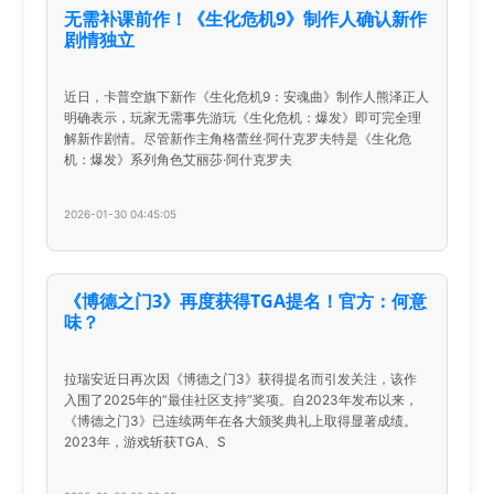
无需补课前作！《生化危机9》制作人确认新作
剧情独立
近日，卡普空旗下新作《生化危机9：安魂曲》制作人熊泽正人
明确表示，玩家无需事先游玩《生化危机：爆发》即可完全理
解新作剧情。尽管新作主角格蕾丝·阿什克罗夫特是《生化危
机：爆发》系列角色艾丽莎·阿什克罗夫
2026-01-30 04:45:05
《博德之门3》再度获得TGA提名！官方：何意
味？
拉瑞安近日再次因《博德之门3》获得提名而引发关注，该作
入围了2025年的“最佳社区支持”奖项。自2023年发布以来，
《博德之门3》已连续两年在各大颁奖典礼上取得显著成绩。
2023年，游戏斩获TGA、S