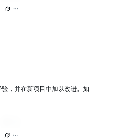
获得经验，并在新项目中加以改进。如