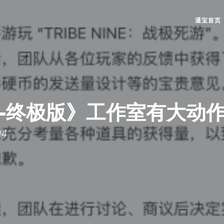
通宝首页
曲-终极版》工作室有大动
04