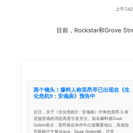
目前，Rockstar和Grove
两个镜头！爆料人称里昂早已出现在《生
化危机9：安魂曲》预告中
近日，关于《生化危机9：安魂曲》中角色里昂·S·肯
尼迪登场的消息再度引发关注。知名爆料者Dusk
Golem表示，里昂将在本作中占据重要地位，其戏份
可能超过主角Grace。Dusk Golem称，尽管