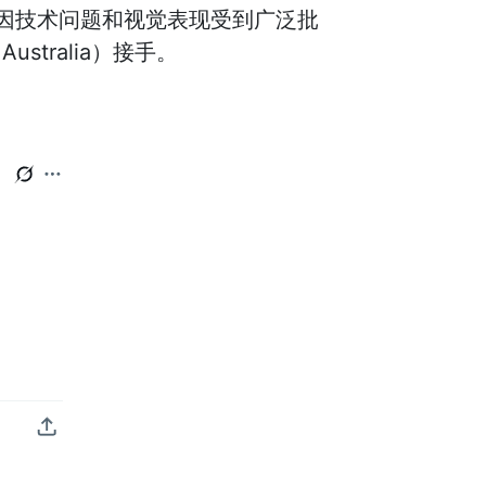
售初期因技术问题和视觉表现受到广泛批
Australia）接手。