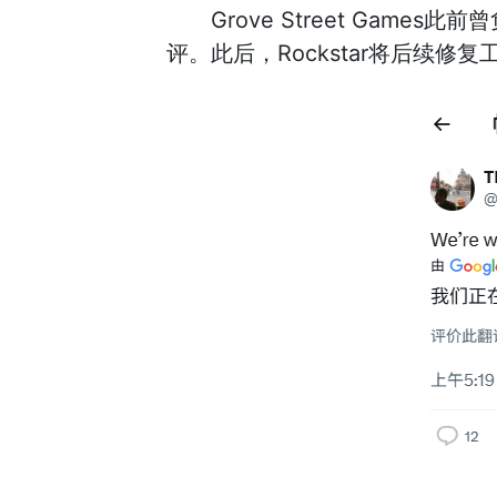
Grove Street Ga
评。此后，Rockstar将后续修复工作交