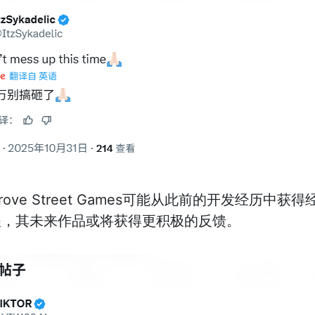
ve Street Games可能从此前的开发经历中
程，其未来作品或将获得更积极的反馈。