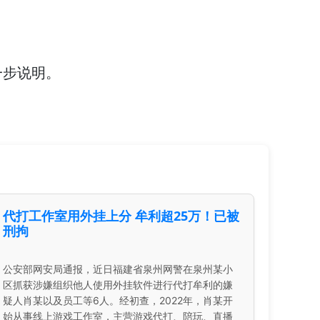
进一步说明。
代打工作室用外挂上分 牟利超25万！已被
刑拘
公安部网安局通报，近日福建省泉州网警在泉州某小
区抓获涉嫌组织他人使用外挂软件进行代打牟利的嫌
疑人肖某以及员工等6人。经初查，2022年，肖某开
始从事线上游戏工作室，主营游戏代打、陪玩、直播