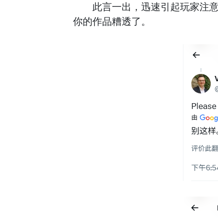
此言一出，迅速引起玩家注
你的作品糟透了。