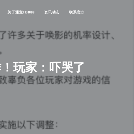
关于通宝TB888
资讯动态
联系官方
作！玩家：吓哭了