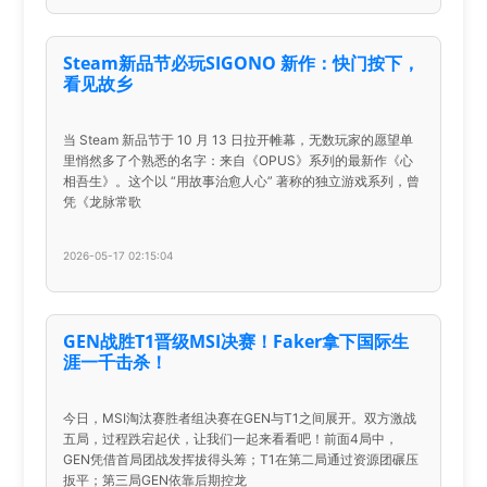
Steam新品节必玩SIGONO 新作：快门按下，
看见故乡
当 Steam 新品节于 10 月 13 日拉开帷幕，无数玩家的愿望单
里悄然多了个熟悉的名字：来自《OPUS》系列的最新作《心
相吾生》。这个以 “用故事治愈人心” 著称的独立游戏系列，曾
凭《龙脉常歌
2026-05-17 02:15:04
GEN战胜T1晋级MSI决赛！Faker拿下国际生
涯一千击杀！
今日，MSI淘汰赛胜者组决赛在GEN与T1之间展开。双方激战
五局，过程跌宕起伏，让我们一起来看看吧！前面4局中，
GEN凭借首局团战发挥拔得头筹；T1在第二局通过资源团碾压
扳平；第三局GEN依靠后期控龙