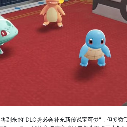
将到来的"DLC势必会补充新传说宝可梦"，但多数