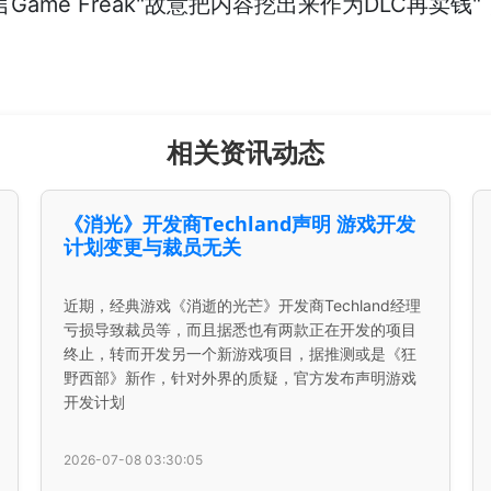
Game Freak"故意把内容挖出来作为DLC再卖
相关资讯动态
《消光》开发商Techland声明 游戏开发
计划变更与裁员无关
近期，经典游戏《消逝的光芒》开发商Techland经理
亏损导致裁员等，而且据悉也有两款正在开发的项目
终止，转而开发另一个新游戏项目，据推测或是《狂
野西部》新作，针对外界的质疑，官方发布声明游戏
开发计划
2026-07-08 03:30:05