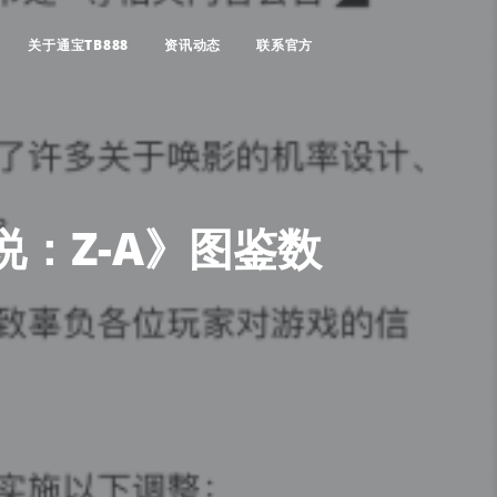
关于通宝TB888
资讯动态
联系官方
：Z-A》图鉴数