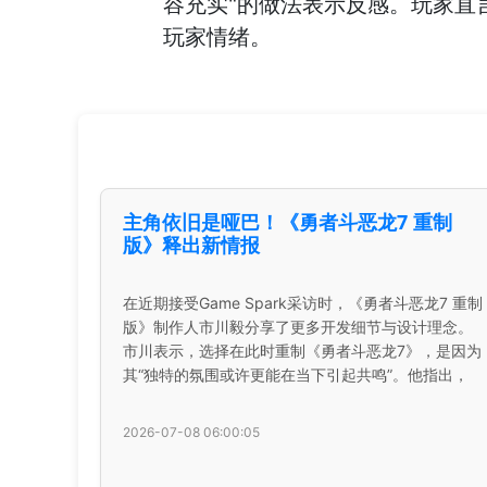
容充实"的做法表示反感。玩家直言
玩家情绪。
主角依旧是哑巴！《勇者斗恶龙7 重制
版》释出新情报
在近期接受Game Spark采访时，《勇者斗恶龙7 重制
版》制作人市川毅分享了更多开发细节与设计理念。
市川表示，选择在此时重制《勇者斗恶龙7》，是因为
其“独特的氛围或许更能在当下引起共鸣”。他指出，
2026-07-08 06:00:05