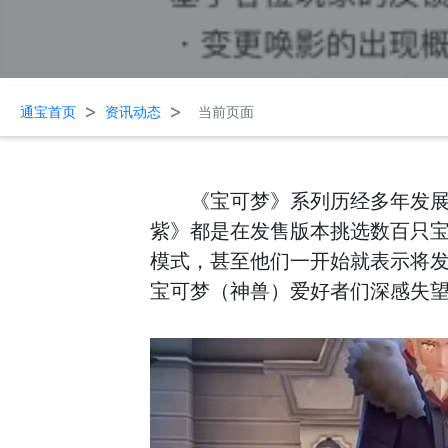
>
>
通宝首页
资讯动态
当前页面
《宝可梦》系列历经多年发展
紫》都是在发售版本挑选数百只宝
模式，甚至他们一开始就表示将发
宝可梦（神兽）爱好者们深感失