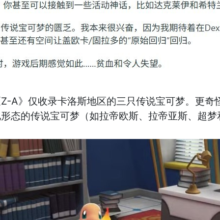
Z-A》仅收录卡洛斯地区的三只传说宝可梦。更奇怪
化形态的传说宝可梦（如拉帝欧斯、拉帝亚斯、超梦