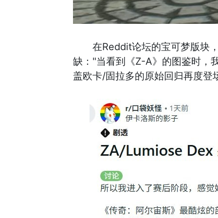
在Reddit论坛的宝可梦版
缺："当看到《Z-A》的图鉴时
盖欧卡/固拉多的原始回归再度登