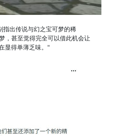
特别指出传说与幻之宝可梦的稀
可梦，甚至觉得完全可以借此机会让
在显得单薄乏味。"