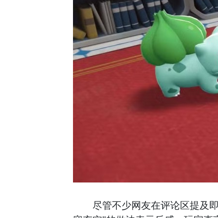
尽管不少网友在评论区提及即