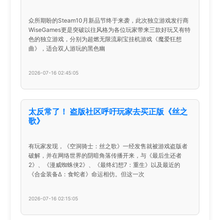
众所期盼的Steam10月新品节终于来袭，此次独立游戏发行商
WiseGames更是突破以往风格为各位玩家带来三款好玩又有特
色的独立游戏，分别为超燃无限流刷宝挂机游戏《魔爱狂想
曲》，适合双人游玩的黑色幽
2026-07-16 02:45:05
太反常了！ 盗版社区呼吁玩家去买正版《丝之
歌》
有玩家发现，《空洞骑士：丝之歌》一经发售就被游戏盗版者
破解，并在网络世界的阴暗角落传播开来，与《最后生还者
2》、《漫威蜘蛛侠2》、《最终幻想7：重生》以及最近的
《合金装备Δ：食蛇者》命运相仿。但这一次
2026-07-16 02:15:05