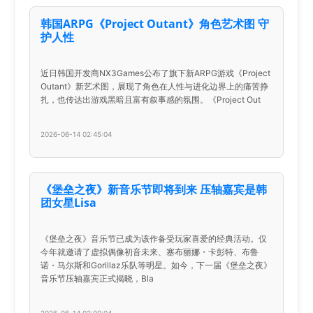
韩国ARPG《Project Outant》角色艺术图 守
护人性
近日韩国开发商NX3Games公布了旗下新ARPG游戏《Project
Outant》新艺术图，展现了角色在人性与进化边界上的痛苦挣
扎，也传达出游戏黑暗且富有叙事感的氛围。《Project Out
2026-06-14 02:45:04
《堡垒之夜》新音乐节即将到来 压轴嘉宾是韩
团女星Lisa
《堡垒之夜》音乐节已成为该作备受玩家喜爱的经典活动。仅
今年就邀请了虚拟偶像初音未来、塞布丽娜・卡彭特、布鲁
诺・马尔斯和Gorillaz乐队等明星。如今，下一届《堡垒之夜》
音乐节压轴嘉宾正式揭晓，Bla