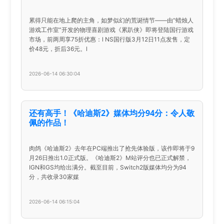
累得只能在地上爬的主角，如梦似幻的荒诞情节——由“蜡烛人
游戏工作室”开发的物理喜剧游戏《累趴侠》即将登陆国行游戏
市场，前两周享75折优惠：l NS国行版3月12日11点发售，定
价48元，折后36元。l
2026-06-14 06:30:04
还有高手！《哈迪斯2》媒体均分94分：令人敬
佩的作品！
肉鸽《哈迪斯2》去年在PC端推出了抢先体验版，该作即将于9
月26日推出1.0正式版。《哈迪斯2》M站评分也已正式解禁，
IGN和GS均给出满分。截至目前，Switch2版媒体均分为94
分，共收录30家媒
2026-06-14 06:15:04