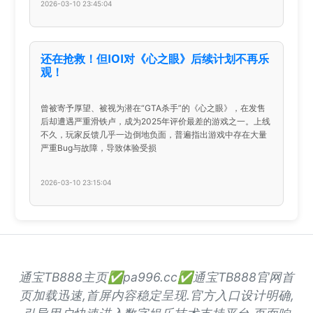
2026-03-10 23:45:04
还在抢救！但IOI对《心之眼》后续计划不再乐
观！
曾被寄予厚望、被视为潜在“GTA杀手”的《心之眼》，在发售
后却遭遇严重滑铁卢，成为2025年评价最差的游戏之一。上线
不久，玩家反馈几乎一边倒地负面，普遍指出游戏中存在大量
严重Bug与故障，导致体验受损
2026-03-10 23:15:04
通宝TB888主页✅pa996.cc✅通宝TB888官网首
页加载迅速,首屏内容稳定呈现.官方入口设计明确,