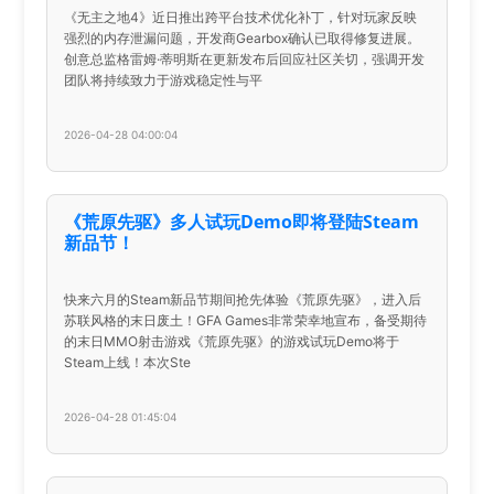
《无主之地4》近日推出跨平台技术优化补丁，针对玩家反映
强烈的内存泄漏问题，开发商Gearbox确认已取得修复进展。
创意总监格雷姆·蒂明斯在更新发布后回应社区关切，强调开发
团队将持续致力于游戏稳定性与平
2026-04-28 04:00:04
《荒原先驱》多人试玩Demo即将登陆Steam
新品节！
快来六月的Steam新品节期间抢先体验《荒原先驱》，进入后
苏联风格的末日废土！GFA Games非常荣幸地宣布，备受期待
的末日MMO射击游戏《荒原先驱》的游戏试玩Demo将于
Steam上线！本次Ste
2026-04-28 01:45:04