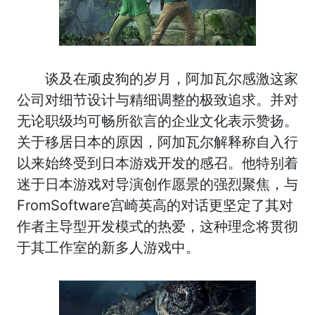
谈及在顽皮狗的岁月，阿加瓦尔感激这家
公司对细节设计与精细调整的极致追求。并对
无论职级均可畅所欲言的企业文化表示赞扬。
关于移居日本的原因，阿加瓦尔解释称自入行
以来始终受到日本游戏开发的感召。他特别着
迷于日本游戏对导演创作愿景的强烈聚焦，与
FromSoftware宫崎英高的对话更坚定了其对
作者主导型开发模式的热爱，这种理念将贯彻
于其工作室的新多人游戏中。