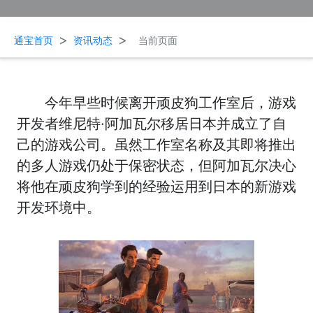
>
>
通宝首页
资讯动态
当前页面
今年早些时候离开顽皮狗工作室后，游戏
开发者维尼特·阿加瓦尔移居日本并成立了自
己的游戏公司。虽然工作室名称及其即将推出
的多人游戏仍处于保密状态，但阿加瓦尔决心
将他在顽皮狗学到的经验运用到日本的新游戏
开发环境中。