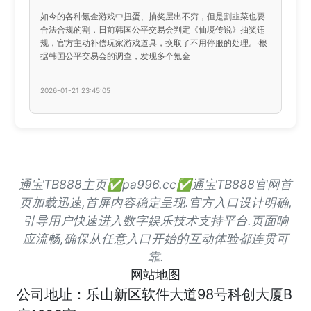
如今的各种氪金游戏中扭蛋、抽奖层出不穷，但是割韭菜也要
合法合规的割，日前韩国公平交易会判定《仙境传说》抽奖违
规，官方主动补偿玩家游戏道具，换取了不用停服的处理。·根
据韩国公平交易会的调查，发现多个氪金
2026-01-21 23:45:05
通宝TB888主页✅pa996.cc✅通宝TB888官网首
页加载迅速,首屏内容稳定呈现.官方入口设计明确,
引导用户快速进入数字娱乐技术支持平台.页面响
应流畅,确保从任意入口开始的互动体验都连贯可
靠.
网站地图
公司地址：乐山新区软件大道98号科创大厦B