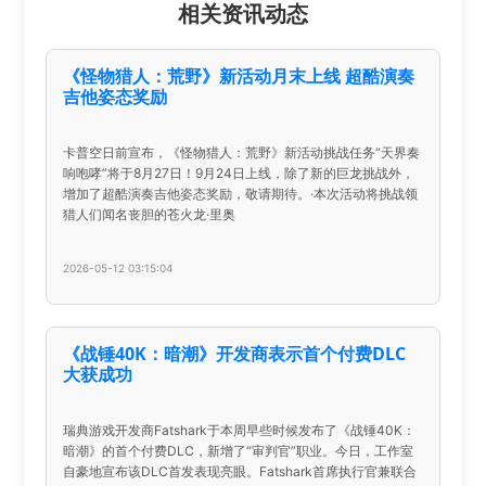
相关资讯动态
《怪物猎人：荒野》新活动月末上线 超酷演奏
吉他姿态奖励
卡普空日前宣布，《怪物猎人：荒野》新活动挑战任务“天界奏
响咆哮”将于8月27日！9月24日上线，除了新的巨龙挑战外，
增加了超酷演奏吉他姿态奖励，敬请期待。·本次活动将挑战领
猎人们闻名丧胆的苍火龙·里奥
2026-05-12 03:15:04
《战锤40K：暗潮》开发商表示首个付费DLC
大获成功
瑞典游戏开发商Fatshark于本周早些时候发布了《战锤40K：
暗潮》的首个付费DLC，新增了“审判官”职业。今日，工作室
自豪地宣布该DLC首发表现亮眼。Fatshark首席执行官兼联合