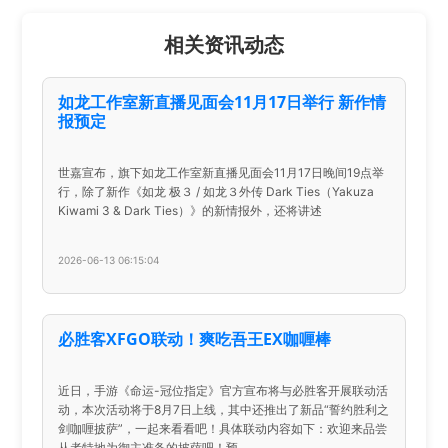
相关资讯动态
如龙工作室新直播见面会11月17日举行 新作情
报预定
世嘉宣布，旗下如龙工作室新直播见面会11月17日晚间19点举
行，除了新作《如龙 极３ / 如龙３外传 Dark Ties（Yakuza
Kiwami 3 & Dark Ties）》的新情报外，还将讲述
2026-06-13 06:15:04
必胜客XFGO联动！爽吃吾王EX咖喱棒
近日，手游《命运-冠位指定》官方宣布将与必胜客开展联动活
动，本次活动将于8月7日上线，其中还推出了新品“誓约胜利之
剑咖喱披萨”，一起来看看吧！具体联动内容如下：欢迎来品尝
从者特地为御主准备的披萨吧！预