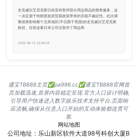
史克威尔艾尼克斯日前宣布暂停部分周边商品的预售服务，这
一决定源于特朗普政府贸易政策带来的关税不确定性。此次调
整或将影响整个北美地区(不仅限于美国)的史克威尔艾尼克斯
粉丝。目前这家日本公司仅暂停了周边商
2026-06-12 23:30:04
通宝TB888主页✅pa996.cc✅通宝TB888官网首
页加载迅速,首屏内容稳定呈现.官方入口设计明确,
引导用户快速进入数字娱乐技术支持平台.页面响
应流畅,确保从任意入口开始的互动体验都连贯可
靠.
网站地图
公司地址：乐山新区软件大道98号科创大厦B