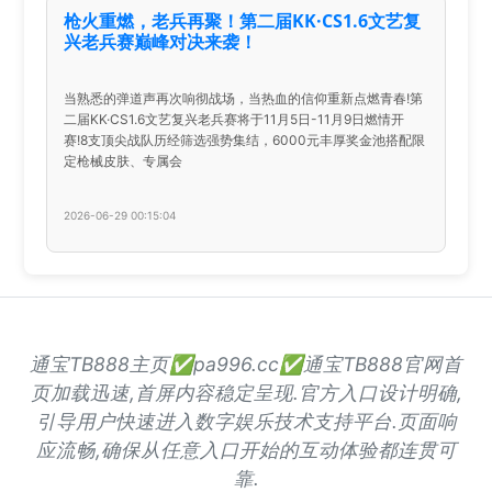
枪火重燃，老兵再聚！第二届KK·CS1.6文艺复
兴老兵赛巅峰对决来袭！​
当熟悉的弹道声再次响彻战场，当热血的信仰重新点燃青春!第
二届KK·CS1.6文艺复兴老兵赛将于11月5日-11月9日燃情开
赛!8支顶尖战队历经筛选强势集结，6000元丰厚奖金池搭配限
定枪械皮肤、专属会
2026-06-29 00:15:04
通宝TB888主页✅pa996.cc✅通宝TB888官网首
页加载迅速,首屏内容稳定呈现.官方入口设计明确,
引导用户快速进入数字娱乐技术支持平台.页面响
应流畅,确保从任意入口开始的互动体验都连贯可
靠.