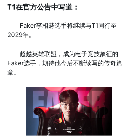
T1在官方公告中写道：
Faker李相赫选手将继续与T1同行至
2029年。
超越英雄联盟，成为电子竞技象征的
Faker选手，期待他今后不断续写的传奇篇
章。