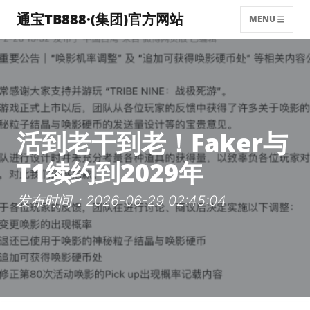
通宝TB888·(集团)官方网站
MENU
活到老干到老！Faker与
T1续约到2029年
发布时间：2026-06-29 02:45:04