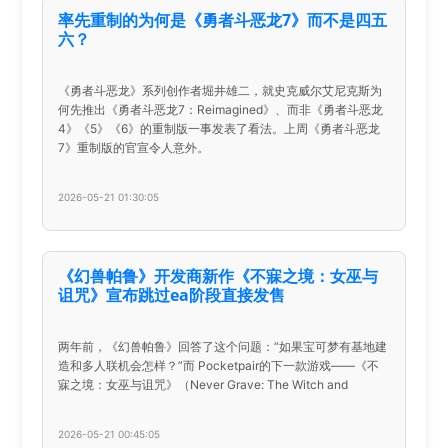
率先重制的为何是《勇者斗恶龙7》而不是四五
六？
《勇者斗恶龙》系列创作者堀井雄二，就史克威尔艾尼克斯为
何先推出《勇者斗恶龙7：Reimagined》、而非《勇者斗恶龙
4》《5》《6》的重制版一事发表了看法。上周《勇者斗恶龙
7》重制版的官宣令人意外。
2026-05-21 01:30:05
《幻兽帕鲁》开发商新作《不寐之境：女巫与
诅咒》宣布跳过ea阶段直接发售
两年前，《幻兽帕鲁》回答了这个问题：“如果宝可梦有基地建
造和多人联机会怎样？”而 Pocketpair的下一款游戏——《不
寐之境：女巫与诅咒》（Never Grave: The Witch and
2026-05-21 00:45:05