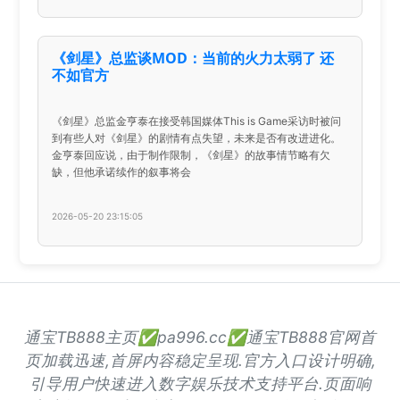
《剑星》总监谈MOD：当前的火力太弱了 还
不如官方
《剑星》总监金亨泰在接受韩国媒体This is Game采访时被问
到有些人对《剑星》的剧情有点失望，未来是否有改进进化。
金亨泰回应说，由于制作限制，《剑星》的故事情节略有欠
缺，但他承诺续作的叙事将会
2026-05-20 23:15:05
通宝TB888主页✅pa996.cc✅通宝TB888官网首
页加载迅速,首屏内容稳定呈现.官方入口设计明确,
引导用户快速进入数字娱乐技术支持平台.页面响