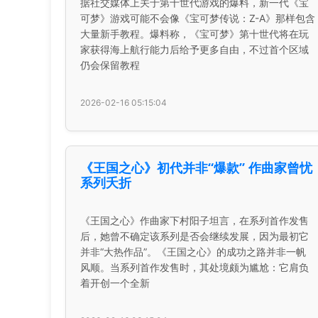
据社交媒体上关于第十世代游戏的爆料，新一代《宝
可梦》游戏可能不会像《宝可梦传说：Z-A》那样包含
大量新手教程。爆料称，《宝可梦》第十世代将在玩
家获得海上航行能力后给予更多自由，不过首个区域
仍会保留教程
2026-02-16 05:15:04
《王国之心》初代并非“爆款” 作曲家曾忧
系列夭折
《王国之心》作曲家下村阳子坦言，在系列首作发售
后，她曾不确定该系列是否会继续发展，因为最初它
并非“大热作品”。《王国之心》的成功之路并非一帆
风顺。当系列首作发售时，其处境颇为尴尬：它肩负
着开创一个全新