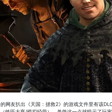
的网友扒出《天国：拯救2》的游戏文件里有该DLC
coon”（铁匠大亨/模拟经营）。单凭这一点就暗示了