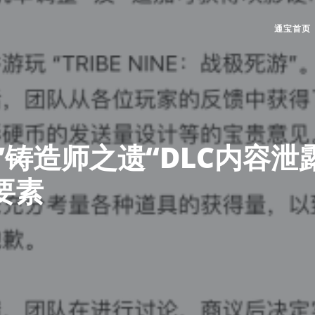
通宝首页
》”铸造师之遗“DLC内容泄
要素