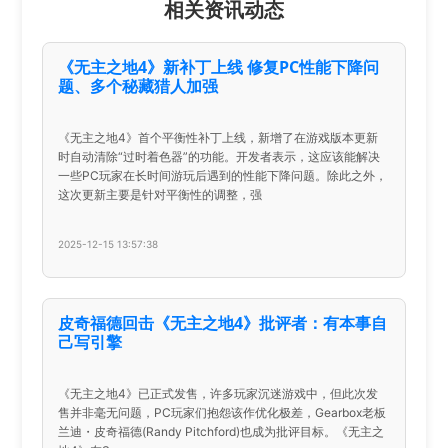
相关资讯动态
《无主之地4》新补丁上线 修复PC性能下降问
题、多个秘藏猎人加强
《无主之地4》首个平衡性补丁上线，新增了在游戏版本更新
时自动清除“过时着色器”的功能。开发者表示，这应该能解决
一些PC玩家在长时间游玩后遇到的性能下降问题。除此之外，
这次更新主要是针对平衡性的调整，强
2025-12-15 13:57:38
皮奇福德回击《无主之地4》批评者：有本事自
己写引擎
《无主之地4》已正式发售，许多玩家沉迷游戏中，但此次发
售并非毫无问题，PC玩家们抱怨该作优化极差，Gearbox老板
兰迪・皮奇福德(Randy Pitchford)也成为批评目标。《无主之