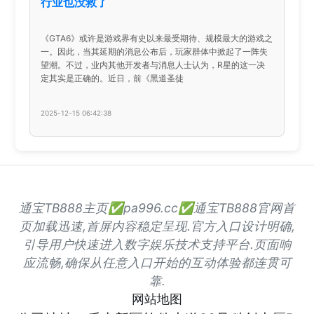
行业也没救了
《GTA6》或许是游戏界有史以来最受期待、规模最大的游戏之
一。因此，当其延期的消息公布后，玩家群体中掀起了一阵失
望潮。不过，业内其他开发者与消息人士认为，R星的这一决
定其实是正确的。近日，前《黑道圣徒
2025-12-15 06:42:38
通宝TB888主页✅pa996.cc✅通宝TB888官网首
页加载迅速,首屏内容稳定呈现.官方入口设计明确,
引导用户快速进入数字娱乐技术支持平台.页面响
应流畅,确保从任意入口开始的互动体验都连贯可
靠.
网站地图