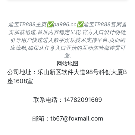
通宝TB888主页✅pa996.cc✅通宝TB888官网首
页加载迅速,首屏内容稳定呈现.官方入口设计明确,
引导用户快速进入数字娱乐技术支持平台.页面响
应流畅,确保从任意入口开始的互动体验都连贯可
靠.
网站地图
公司地址：乐山新区软件大道98号科创大厦B
座1608室
联系电话：14782091669
邮箱：tb67@foxmail.com