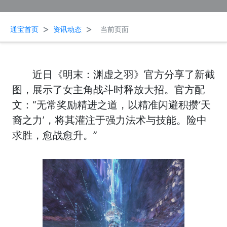
>
>
通宝首页
资讯动态
当前页面
近日《明末：渊虚之羽》官方分享了新截
图，展示了女主角战斗时释放大招。官方配
文：“无常奖励精进之道，以精准闪避积攒‘天
裔之力’，将其灌注于强力法术与技能。险中
求胜，愈战愈升。”