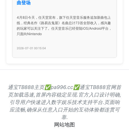
曲登场
4月8日今天，任天堂宣布，旗下任天堂音乐服务追加新曲包上
线，经典名作《路易吉鬼屋》名曲总计73首全部收入，感兴趣
的玩家可以关注下了。任天堂音乐已经登陆iOS/Android平台，
只面向Nintendo
2026-07-01 00:15:04
通宝TB888主页✅pa996.cc✅通宝TB888官网首
页加载迅速,首屏内容稳定呈现.官方入口设计明确,
引导用户快速进入数字娱乐技术支持平台.页面响
应流畅,确保从任意入口开始的互动体验都连贯可
靠.
网站地图