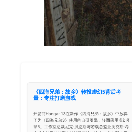
《四海兄弟：故乡》转投虚幻5背后考
量：专注打磨游戏
开发商Hangar 13在新作《四海兄弟：故乡》中放弃
了为《四海兄弟3》使用的自研引擎，转而采用虚幻引
擎5。工作室总裁尼克·贝恩斯与游戏总监亚历克斯·考