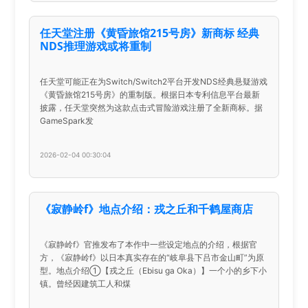
任天堂注册《黄昏旅馆215号房》新商标 经典
NDS推理游戏或将重制
任天堂可能正在为Switch/Switch2平台开发NDS经典悬疑游戏
《黄昏旅馆215号房》的重制版。根据日本专利信息平台最新
披露，任天堂突然为这款点击式冒险游戏注册了全新商标。据
GameSpark发
2026-02-04 00:30:04
《寂静岭f》地点介绍：戎之丘和千鹤屋商店
《寂静岭f》官推发布了本作中一些设定地点的介绍，根据官
方，《寂静岭f》以日本真实存在的“岐阜县下吕市金山町”为原
型。地点介绍①【戎之丘（Ebisu ga Oka）】一个小的乡下小
镇。曾经因建筑工人和煤