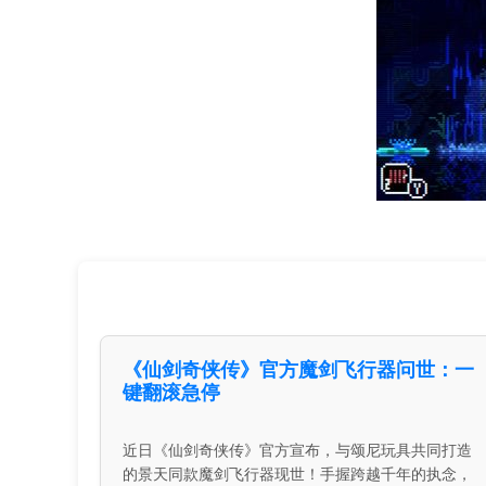
《仙剑奇侠传》官方魔剑飞行器问世：一
键翻滚急停
近日《仙剑奇侠传》官方宣布，与颂尼玩具共同打造
的景天同款魔剑飞行器现世！手握跨越千年的执念，