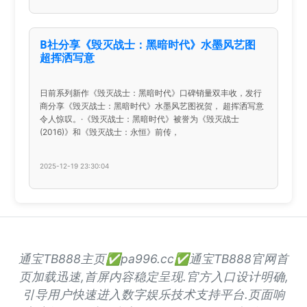
B社分享《毁灭战士：黑暗时代》水墨风艺图
超挥洒写意
日前系列新作《毁灭战士：黑暗时代》口碑销量双丰收，发行
商分享《毁灭战士：黑暗时代》水墨风艺图祝贺， 超挥洒写意
令人惊叹。·《毁灭战士：黑暗时代》被誉为《毁灭战士
(2016)》和《毁灭战士：永恒》前传，
2025-12-19 23:30:04
通宝TB888主页✅pa996.cc✅通宝TB888官网首
页加载迅速,首屏内容稳定呈现.官方入口设计明确,
引导用户快速进入数字娱乐技术支持平台.页面响