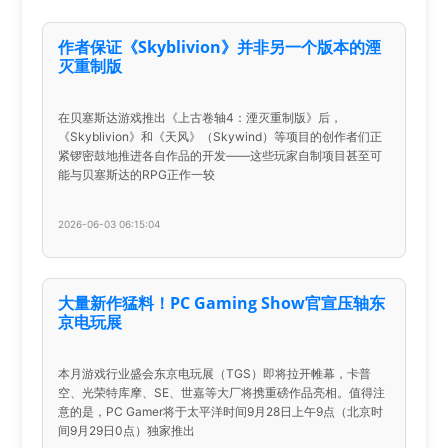
作者保证《Skyblivion》并非另一个版本的湮
灭重制版
在贝塞斯达游戏推出《上古卷轴4：湮灭重制版》后，
《Skyblivion》和《天风》（Skywind）等项目的创作者们正
紧锣密鼓地推进各自作品的开发——这些玩家自制项目甚至可
能与贝塞斯达的RPG正作一较
2026-06-03 06:15:04
大量新作猛料！PC Gaming Show官宣压轴东
京电玩展
本月游戏行业盛会东京电玩展（TGS）即将拉开帷幕，卡普
空、光荣特库摩、SE、世嘉等大厂将携重磅作品亮相。值得注
意的是，PC Gamer将于太平洋时间9月28日上午9点（北京时
间9月29日0点）独家推出