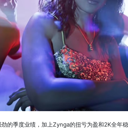
-Two强劲的季度业绩，加上Zynga的扭亏为盈和2K