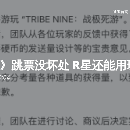
通宝首页
6》跳票没坏处 R星还能
:04