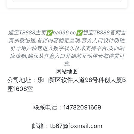
通宝TB888主页✅pa996.cc✅通宝TB888官网首
页加载迅速,首屏内容稳定呈现.官方入口设计明确,
引导用户快速进入数字娱乐技术支持平台.页面响
应流畅,确保从任意入口开始的互动体验都连贯可
靠.
网站地图
公司地址：乐山新区软件大道98号科创大厦B
座1608室
联系电话：14782091669
邮箱：tb67@foxmail.com