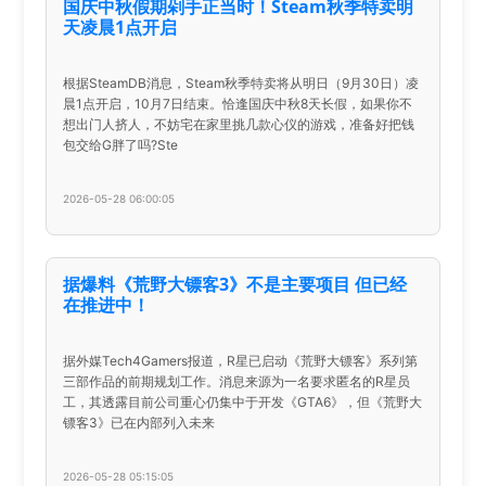
国庆中秋假期剁手正当时！Steam秋季特卖明
天凌晨1点开启
根据SteamDB消息，Steam秋季特卖将从明日（9月30日）凌
晨1点开启，10月7日结束。恰逢国庆中秋8天长假，如果你不
想出门人挤人，不妨宅在家里挑几款心仪的游戏，准备好把钱
包交给G胖了吗?Ste
2026-05-28 06:00:05
据爆料《荒野大镖客3》不是主要项目 但已经
在推进中！
据外媒Tech4Gamers报道，R星已启动《荒野大镖客》系列第
三部作品的前期规划工作。消息来源为一名要求匿名的R星员
工，其透露目前公司重心仍集中于开发《GTA6》，但《荒野大
镖客3》已在内部列入未来
2026-05-28 05:15:05