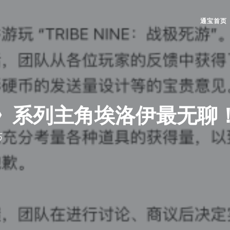
通宝首页
》系列主角埃洛伊最无聊
5