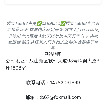
通宝TB888主页✅pa996.cc✅通宝TB888官网首
页加载迅速,首屏内容稳定呈现.官方入口设计明确,
引导用户快速进入数字娱乐技术支持平台.页面响
应流畅,确保从任意入口开始的互动体验都连贯可
靠.
网站地图
公司地址：乐山新区软件大道98号科创大厦B
座1608室
联系电话：14782091669
邮箱：tb67@foxmail.com