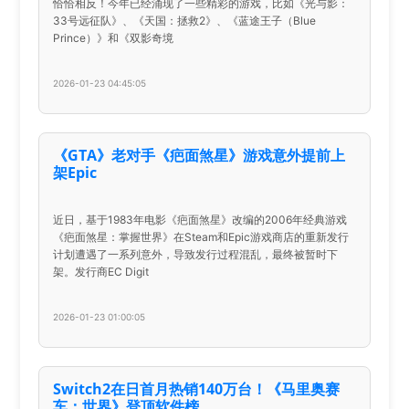
恰恰相反！今年已经涌现了一些精彩的游戏，比如《光与影：
33号远征队》、《天国：拯救2》、《蓝途王子（Blue
Prince）》和《双影奇境
2026-01-23 04:45:05
《GTA》老对手《疤面煞星》游戏意外提前上
架Epic
近日，基于1983年电影《疤面煞星》改编的2006年经典游戏
《疤面煞星：掌握世界》在Steam和Epic游戏商店的重新发行
计划遭遇了一系列意外，导致发行过程混乱，最终被暂时下
架。发行商EC Digit
2026-01-23 01:00:05
Switch2在日首月热销140万台！《马里奥赛
车：世界》登顶软件榜