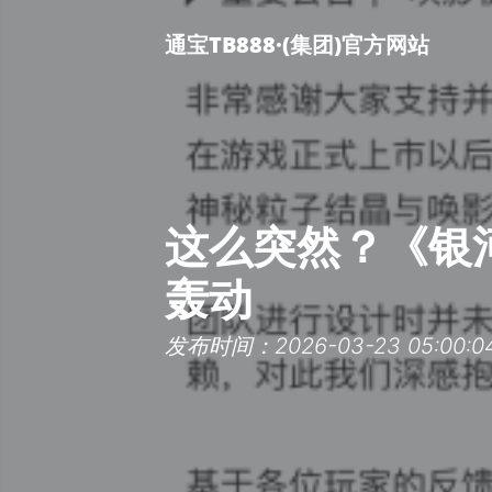
通宝TB888·(集团)官方网站
这么突然？《银河
轰动
发布时间：2026-03-23 05:00:0