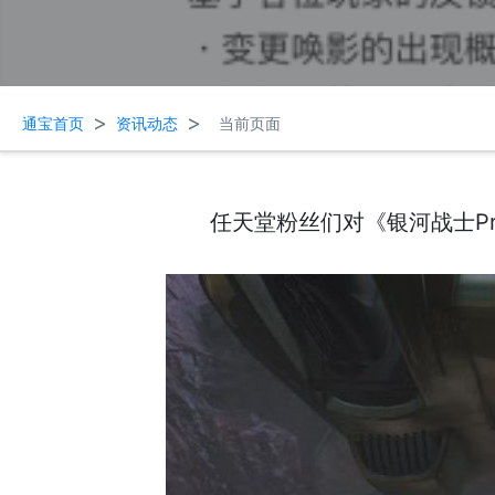
>
>
通宝首页
资讯动态
当前页面
任天堂粉丝们对《银河战士P