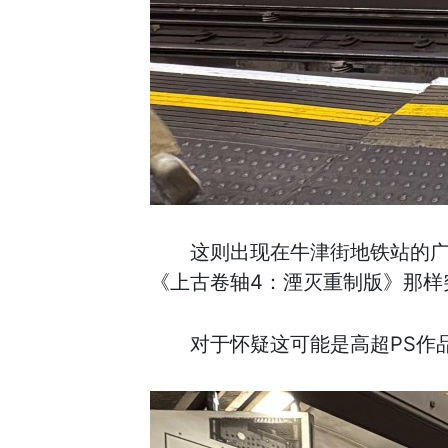
这则出现在牛津街地铁站的
《上古卷轴4：湮灭重制版》那样
对于怀疑这可能是高超PS作