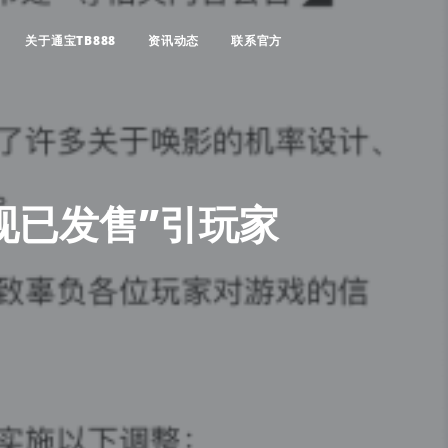
关于通宝TB888
资讯动态
联系官方
现已发售”引玩家