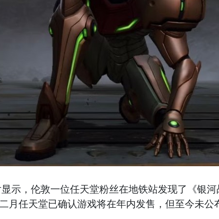
图片显示，伦敦一位任天堂粉丝在地铁站发现了《银河战
年二月任天堂已确认游戏将在年内发售，但至今未公