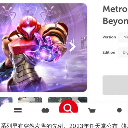
系列早有突然发售的先例。2023年任天堂公布《银