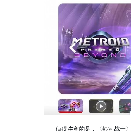
值得注意的是，《银河战士》