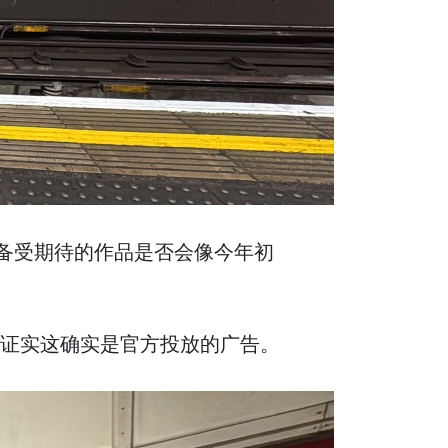
备受期待的作品是否会像今年初
，证实这确实是官方投放的广告。