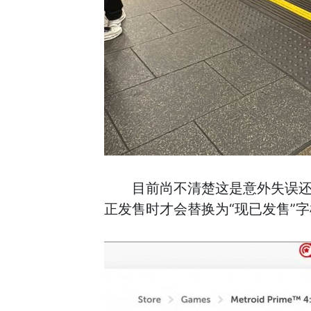
目前尚不清楚这是意外失误还
正发售时才会替换为“现已发售”