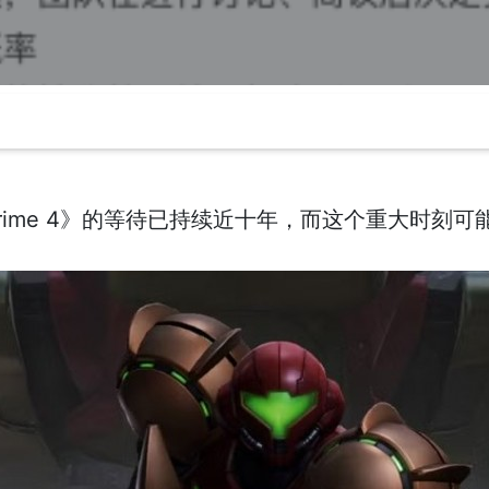
rime 4》的等待已持续近十年，而这个重大时刻