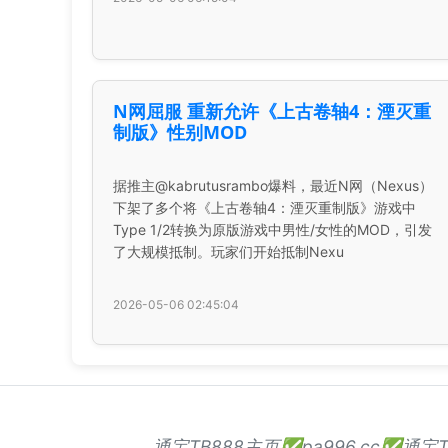
N网屈服 重新允许《上古卷轴4：湮灭重
制版》性别MOD
据推主@kabrutusrambo爆料，最近N网（Nexus）
下架了多个将《上古卷轴4：湮灭重制版》游戏中
Type 1/2转换为原版游戏中男性/女性的MOD，引发
了大规模抵制。玩家们开始抵制Nexu
2026-05-06 02:45:04
通宝TB888主页✅pa996.cc✅