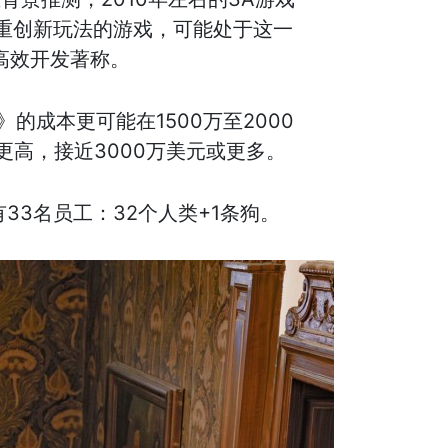
注重创新玩法的游戏，可能处于这一
高效开发著称。
的成本更可能在1500万至2000
高，接近3000万美元或更多。
共有33名员工：32个人类+1条狗。