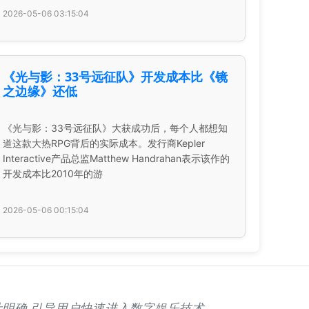
2026-05-06 03:15:04
《光与影：33号远征队》开发成本比《镜
之边缘》还低
《光与影：33号远征队》大获成功后，每个人都想知
道这款大热RPG背后的实际成本。发行商Kepler
Interactive产品总监Matthew Handrahan表示该作的
开发成本比2010年的游
2026-05-06 00:15:04
口设计明确,引导用户快速进入数字娱乐技术