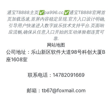
通宝TB888主页✅pa996.cc✅通宝TB888官网首
页加载迅速,首屏内容稳定呈现.官方入口设计明确,
引导用户快速进入数字娱乐技术支持平台.页面响
应流畅,确保从任意入口开始的互动体验都连贯可
靠.
网站地图
公司地址：乐山新区软件大道98号科创大厦B
座1608室
联系电话：14782091669
邮箱：tb67@foxmail.com